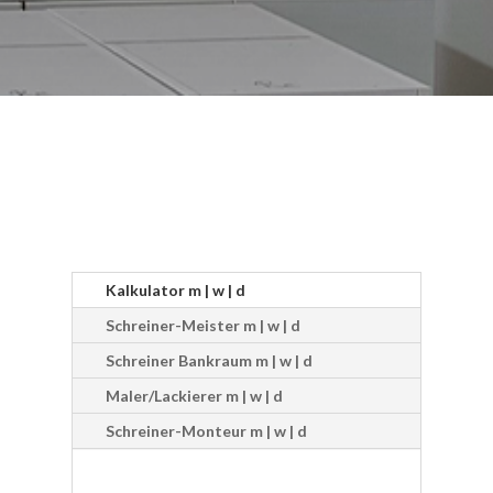
Kalkulator m | w | d
Schreiner-Meister m | w | d
Schreiner Bankraum m | w | d
Maler/Lackierer m | w | d
Schreiner-Monteur m | w | d